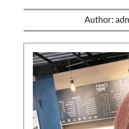
Author:
adm