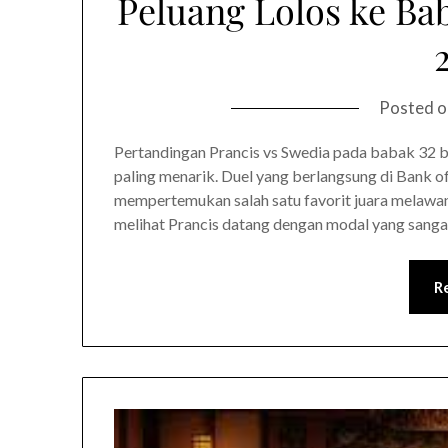
Peluang Lolos ke Bab
Posted 
Pertandingan Prancis vs Swedia pada babak 32 be
paling menarik. Duel yang berlangsung di Bank o
mempertemukan salah satu favorit juara melawan
melihat Prancis datang dengan modal yang sang
R