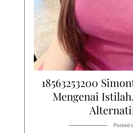
18563253200 Simon
Mengenai Istilah,
Alternat
Posted 