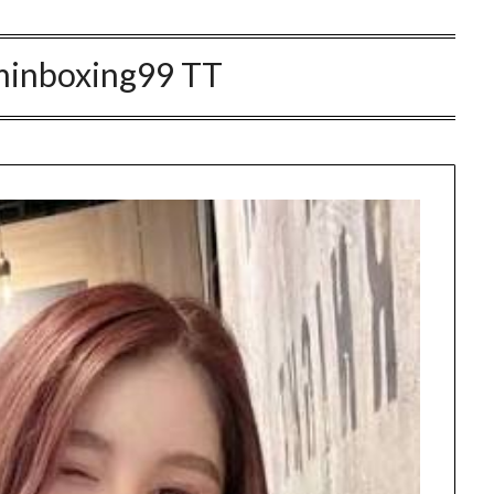
inboxing99 TT