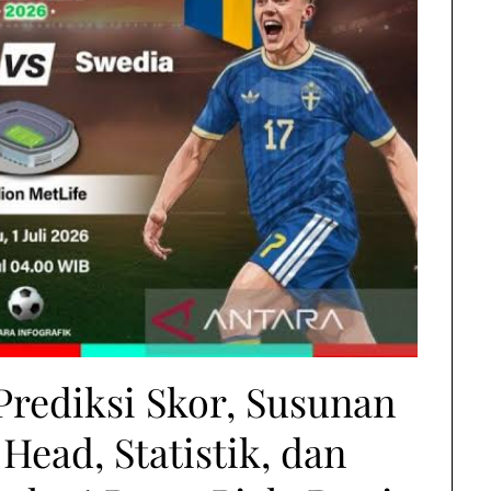
Prediksi Skor, Susunan
Head, Statistik, dan