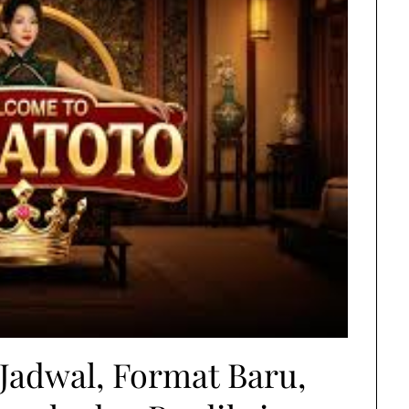
 Jadwal, Format Baru,