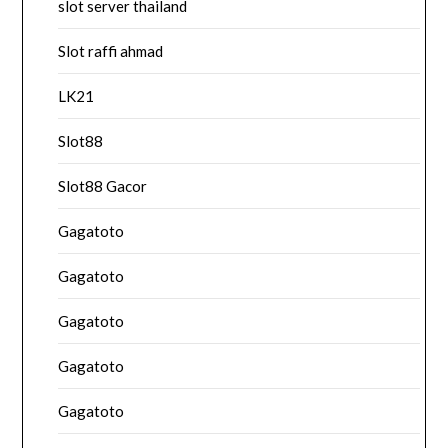
slot server thailand
Slot raffi ahmad
LK21
Slot88
Slot88 Gacor
Gagatoto
Gagatoto
Gagatoto
Gagatoto
Gagatoto