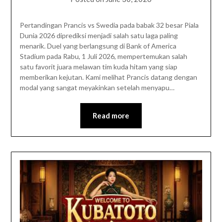
Pertandingan Prancis vs Swedia pada babak 32 besar Piala
Dunia 2026 diprediksi menjadi salah satu laga paling
menarik. Duel yang berlangsung di Bank of America
Stadium pada Rabu, 1 Juli 2026, mempertemukan salah
satu favorit juara melawan tim kuda hitam yang siap
memberikan kejutan. Kami melihat Prancis datang dengan
modal yang sangat meyakinkan setelah menyapu…
Read more