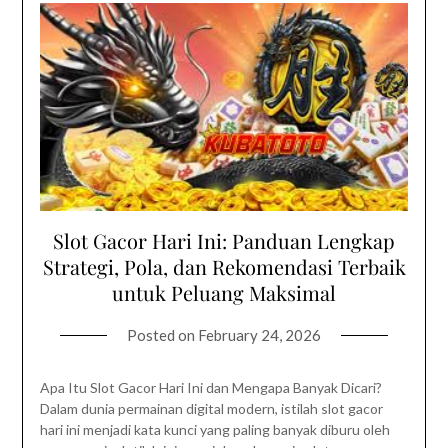
Slot Gacor Hari Ini: Panduan Lengkap
Strategi, Pola, dan Rekomendasi Terbaik
untuk Peluang Maksimal
Posted on
February 24, 2026
Apa Itu Slot Gacor Hari Ini dan Mengapa Banyak Dicari?
Dalam dunia permainan digital modern, istilah slot gacor
hari ini menjadi kata kunci yang paling banyak diburu oleh