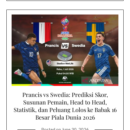
Prancis vs Swedia: Prediksi Skor,
Susunan Pemain, Head to Head,
Statistik, dan Peluang Lolos ke Babak 16
Besar Piala Dunia 2026
Posted on
June 30, 2026