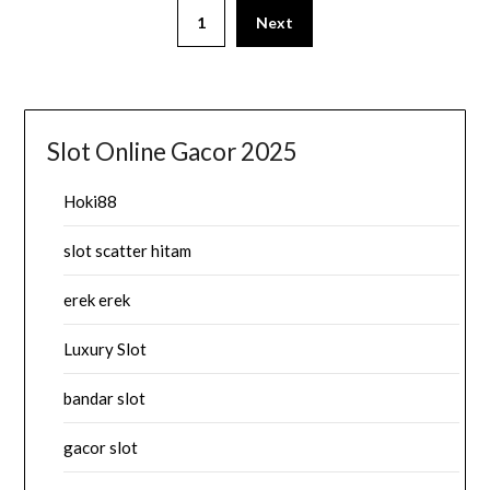
1
Next
Slot Online Gacor 2025
Hoki88
slot scatter hitam
erek erek
Luxury Slot
bandar slot
gacor slot