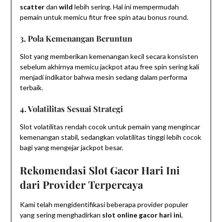
scatter
dan
wild
lebih sering. Hal ini mempermudah
pemain untuk memicu fitur free spin atau bonus round.
3. Pola Kemenangan Beruntun
Slot yang memberikan kemenangan kecil secara konsisten
sebelum akhirnya memicu jackpot atau free spin sering kali
menjadi indikator bahwa mesin sedang dalam performa
terbaik.
4. Volatilitas Sesuai Strategi
Slot volatilitas rendah cocok untuk pemain yang mengincar
kemenangan stabil, sedangkan volatilitas tinggi lebih cocok
bagi yang mengejar jackpot besar.
Rekomendasi Slot Gacor Hari Ini
dari Provider Terpercaya
Kami telah mengidentifikasi beberapa provider populer
yang sering menghadirkan
slot online gacor hari ini
,