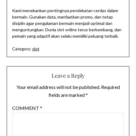
Kami menekankan pentingnya pendekatan cerdas dalam
bermain. Gunakan data, manfaatkan promo, dan tetap
disiplin agar pengalaman bermain menjadi optimal dan
menguntungkan. Dunia slot online terus berkembang, dan
pemain yang adaptif akan selalu memiliki peluang terbaik.
Category:
slot
Leave a Reply
Your email address will not be published.
Required
fields are marked
*
COMMENT
*