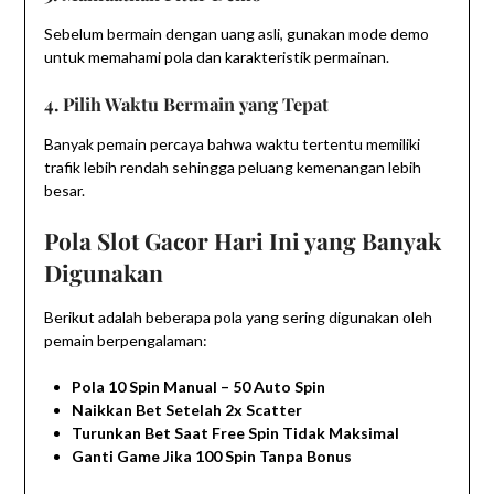
Sebelum bermain dengan uang asli, gunakan mode demo
untuk memahami pola dan karakteristik permainan.
4. Pilih Waktu Bermain yang Tepat
Banyak pemain percaya bahwa waktu tertentu memiliki
trafik lebih rendah sehingga peluang kemenangan lebih
besar.
Pola Slot Gacor Hari Ini yang Banyak
Digunakan
Berikut adalah beberapa pola yang sering digunakan oleh
pemain berpengalaman:
Pola 10 Spin Manual – 50 Auto Spin
Naikkan Bet Setelah 2x Scatter
Turunkan Bet Saat Free Spin Tidak Maksimal
Ganti Game Jika 100 Spin Tanpa Bonus