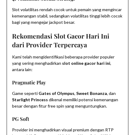
Slot volatilitas rendah cocok untuk pemain yang mengincar
kemenangan stabil, sedangkan volatilitas tinggi lebih cocok
bagi yang mengejar jackpot besar.
Rekomendasi Slot Gacor Hari Ini
dari Provider Terpercaya
Kami telah mengidentifikasi beberapa provider populer
yang sering menghadirkan
slot online gacor hari ini
,
antara lain:
Pragmatic Play
Game seperti
Gates of Olympus
,
Sweet Bonanza
, dan
Starlight Princess
dikenal memiliki potensi kemenangan
besar dengan fitur free spin yang menguntungkan.
PG Soft
Provider ini menghadirkan visual premium dengan RTP