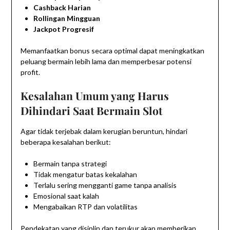
Cashback Harian
Rollingan Mingguan
Jackpot Progresif
Memanfaatkan bonus secara optimal dapat meningkatkan
peluang bermain lebih lama dan memperbesar potensi
profit.
Kesalahan Umum yang Harus
Dihindari Saat Bermain Slot
Agar tidak terjebak dalam kerugian beruntun, hindari
beberapa kesalahan berikut:
Bermain tanpa strategi
Tidak mengatur batas kekalahan
Terlalu sering mengganti game tanpa analisis
Emosional saat kalah
Mengabaikan RTP dan volatilitas
Pendekatan yang disiplin dan terukur akan memberikan