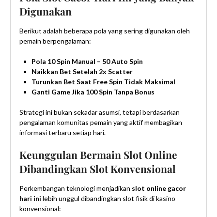
Digunakan
Berikut adalah beberapa pola yang sering digunakan oleh
pemain berpengalaman:
Pola 10 Spin Manual – 50 Auto Spin
Naikkan Bet Setelah 2x Scatter
Turunkan Bet Saat Free Spin Tidak Maksimal
Ganti Game Jika 100 Spin Tanpa Bonus
Strategi ini bukan sekadar asumsi, tetapi berdasarkan
pengalaman komunitas pemain yang aktif membagikan
informasi terbaru setiap hari.
Keunggulan Bermain Slot Online
Dibandingkan Slot Konvensional
Perkembangan teknologi menjadikan
slot online gacor
hari ini
lebih unggul dibandingkan slot fisik di kasino
konvensional: