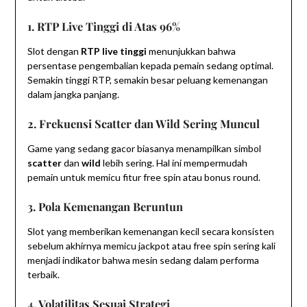
1. RTP Live Tinggi di Atas 96%
Slot dengan
RTP live tinggi
menunjukkan bahwa
persentase pengembalian kepada pemain sedang optimal.
Semakin tinggi RTP, semakin besar peluang kemenangan
dalam jangka panjang.
2. Frekuensi Scatter dan Wild Sering Muncul
Game yang sedang gacor biasanya menampilkan simbol
scatter
dan
wild
lebih sering. Hal ini mempermudah
pemain untuk memicu fitur free spin atau bonus round.
3. Pola Kemenangan Beruntun
Slot yang memberikan kemenangan kecil secara konsisten
sebelum akhirnya memicu jackpot atau free spin sering kali
menjadi indikator bahwa mesin sedang dalam performa
terbaik.
4. Volatilitas Sesuai Strategi