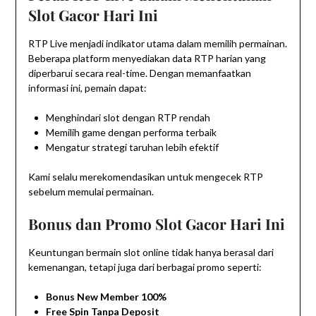
Slot Gacor Hari Ini
RTP Live menjadi indikator utama dalam memilih permainan.
Beberapa platform menyediakan data RTP harian yang
diperbarui secara real-time. Dengan memanfaatkan
informasi ini, pemain dapat:
Menghindari slot dengan RTP rendah
Memilih game dengan performa terbaik
Mengatur strategi taruhan lebih efektif
Kami selalu merekomendasikan untuk mengecek RTP
sebelum memulai permainan.
Bonus dan Promo Slot Gacor Hari Ini
Keuntungan bermain slot online tidak hanya berasal dari
kemenangan, tetapi juga dari berbagai promo seperti:
Bonus New Member 100%
Free Spin Tanpa Deposit