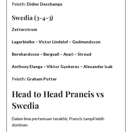
Pelatih:
Didier Deschamps
Swedia (3-4-3)
Zetterstrom
Lagerbielke – Victor Lindelof – Gudmundsson
Bernhardsson – Bergvall – Ayari – Stroud
Anthony Elanga – Viktor Gyokeres – Alexander Isak
Pelatih:
Graham Potter
Head to Head Prancis vs
Swedia
Dalam lima pertemuan terakhir, Prancis tampil lebih
dominan.