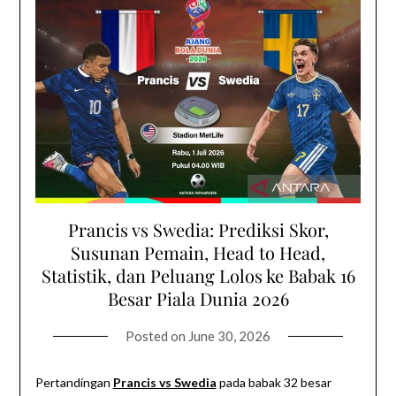
Prancis vs Swedia: Prediksi Skor,
Susunan Pemain, Head to Head,
Statistik, dan Peluang Lolos ke Babak 16
Besar Piala Dunia 2026
Posted on
June 30, 2026
Pertandingan
Prancis vs Swedia
pada babak 32 besar