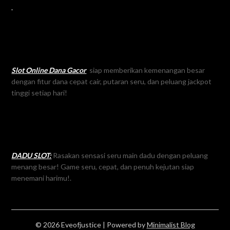
.
Slot Online Dana Gacor
siap memberikan kemenangan besar
dengan fitur dana cepat cair, putaran seru, dan peluang jackpot
tinggi setiap hari!
DADU SLOT:
Rasakan sensasi seru main dadu dengan peluang
menang besar! Game seru, cepat, dan penuh kejutan siap
menemani harimu!.
© 2026 Eveofjustice
| Powered by
Minimalist Blog