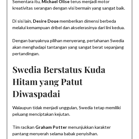
Sementara itu,
Michael Olise
terus menjadi motor
kreativitas serangan dengan visi bermain yang sangat baik.
Di sisi lain,
Desire Doue
memberikan dimensi berbeda
melalui kemampuan dribel dan akselerasinya dari lini kedua.
Dengan banyaknya pilihan menyerang, pertahanan Swedia
akan menghadapi tantangan yang sangat berat sepanjang
pertandingan.
Swedia Berstatus Kuda
Hitam yang Patut
Diwaspadai
Walaupun tidak menjadi unggulan, Swedia tetap memiliki
peluang menciptakan kejutan.
Tim racikan
Graham Potter
menunjukkan karakter
pantang menyerah selama babak penyisihan.