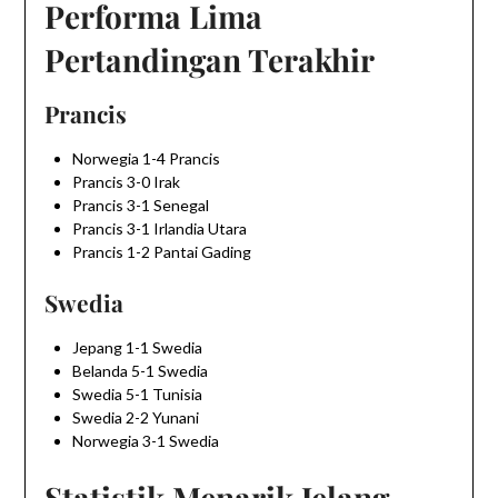
Performa Lima
Pertandingan Terakhir
Prancis
Norwegia 1-4 Prancis
Prancis 3-0 Irak
Prancis 3-1 Senegal
Prancis 3-1 Irlandia Utara
Prancis 1-2 Pantai Gading
Swedia
Jepang 1-1 Swedia
Belanda 5-1 Swedia
Swedia 5-1 Tunisia
Swedia 2-2 Yunani
Norwegia 3-1 Swedia
Statistik Menarik Jelang