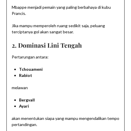
Mbappe menjadi pemain yang paling berbahaya di kubu
Prancis.
Jika mampu memperoleh ruang sedikit saja, peluang
terciptanya gol akan sangat besar.
2. Dominasi Lini Tengah
Pertarungan antara:
Tchouameni
Rabiot
melawan
Bergvall
Ayari
akan menentukan siapa yang mampu mengendalikan tempo
pertandingan.