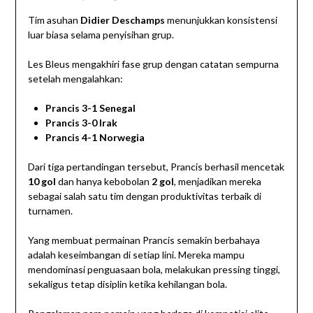
Tim asuhan
Didier Deschamps
menunjukkan konsistensi
luar biasa selama penyisihan grup.
Les Bleus mengakhiri fase grup dengan catatan sempurna
setelah mengalahkan:
Prancis 3-1 Senegal
Prancis 3-0 Irak
Prancis 4-1 Norwegia
Dari tiga pertandingan tersebut, Prancis berhasil mencetak
10 gol
dan hanya kebobolan
2 gol
, menjadikan mereka
sebagai salah satu tim dengan produktivitas terbaik di
turnamen.
Yang membuat permainan Prancis semakin berbahaya
adalah keseimbangan di setiap lini. Mereka mampu
mendominasi penguasaan bola, melakukan pressing tinggi,
sekaligus tetap disiplin ketika kehilangan bola.