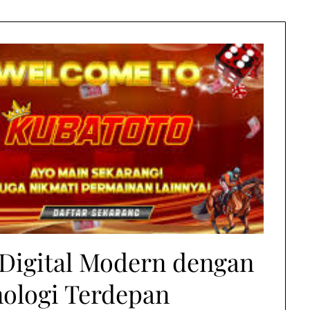
 Digital Modern dengan
nologi Terdepan