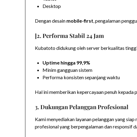
Desktop
Dengan desain
mobile-first
, pengalaman penggu
]2. Performa Stabil 24 Jam
Kubatoto didukung oleh server berkualitas tingg
Uptime hingga 99,9%
Minim gangguan sistem
Performa konsisten sepanjang waktu
Hal ini memberikan kepercayaan penuh kepada 
3. Dukungan Pelanggan Profesional
Kami menyediakan layanan pelanggan yang siap m
profesional yang berpengalaman dan responsif 