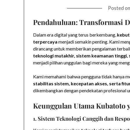
Posted o
Pendahuluan: Transformasi D
Dalam era digital yang terus berkembang,
kebut
terpercaya
menjadi semakin penting. Kami men
dirancang untuk memberikan pengalaman terba
teknologi mutakhir, sistem keamanan tinggi
menjadi pilihan unggulan bagi mereka yang mengu
Kami memahami bahwa pengguna tidak hanya menc
stabilitas sistem, kecepatan akses, serta fitu
dikembangkan dengan pendekatan profesional u
Keunggulan Utama Kubatoto 
1. Sistem Teknologi Canggih dan Respo