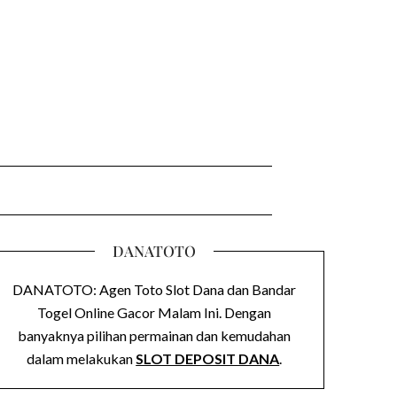
DANATOTO
DANATOTO: Agen Toto Slot Dana dan Bandar
Togel Online Gacor Malam Ini. Dengan
banyaknya pilihan permainan dan kemudahan
dalam melakukan
SLOT DEPOSIT DANA
.