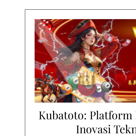
Kubatoto: Platform
Inovasi Tek