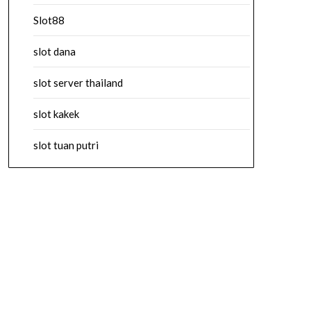
Slot88
slot dana
slot server thailand
slot kakek
slot tuan putri