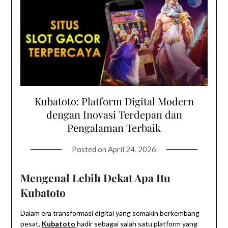
Kubatoto: Platform Digital Modern
dengan Inovasi Terdepan dan
Pengalaman Terbaik
Posted on
April 24, 2026
Mengenal Lebih Dekat Apa Itu
Kubatoto
Dalam era transformasi digital yang semakin berkembang
pesat,
Kubatoto
hadir sebagai salah satu platform yang