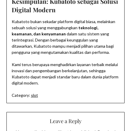
Kesimpulan: Kubatoto sebagai Solusi
Digital Modern
Kubatoto bukan sekadar platform digital biasa, melainkan
sebuah solusi yang menggabungkan
teknologi,
keamanan, dan kenyamanan
dalam satu sistem yang
terintegrasi. Dengan berbagai keunggulan yang
ditawarkan, Kubatoto mampu menjadi pilihan utama bagi
pengguna yang mengutamakan kualitas dan performa.
Kami terus berupaya menghadirkan layanan terbaik melalui
inovasi dan pengembangan berkelanjutan, sehingga
Kubatoto dapat menjadi standar baru dalam dunia platform
digital modern.
Category:
slot
Leave a Reply