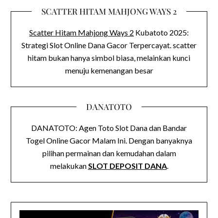
SCATTER HITAM MAHJONG WAYS 2
Scatter Hitam Mahjong Ways 2
Kubatoto 2025:
Strategi Slot Online Dana Gacor Terpercayat. scatter
hitam bukan hanya simbol biasa, melainkan kunci
menuju kemenangan besar
DANATOTO
DANATOTO: Agen Toto Slot Dana dan Bandar
Togel Online Gacor Malam Ini. Dengan banyaknya
pilihan permainan dan kemudahan dalam
melakukan
SLOT DEPOSIT DANA
.