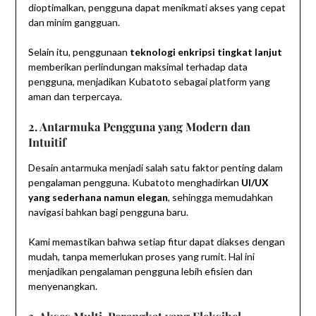
dioptimalkan, pengguna dapat menikmati akses yang cepat
dan minim gangguan.
Selain itu, penggunaan
teknologi enkripsi tingkat lanjut
memberikan perlindungan maksimal terhadap data
pengguna, menjadikan Kubatoto sebagai platform yang
aman dan terpercaya.
2. Antarmuka Pengguna yang Modern dan
Intuitif
Desain antarmuka menjadi salah satu faktor penting dalam
pengalaman pengguna. Kubatoto menghadirkan
UI/UX
yang sederhana namun elegan
, sehingga memudahkan
navigasi bahkan bagi pengguna baru.
Kami memastikan bahwa setiap fitur dapat diakses dengan
mudah, tanpa memerlukan proses yang rumit. Hal ini
menjadikan pengalaman pengguna lebih efisien dan
menyenangkan.