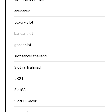
erek erek
Luxury Slot
bandar slot
gacor slot
slot server thailand
Slot raffi ahmad
LK21
Slot88
Slot88 Gacor