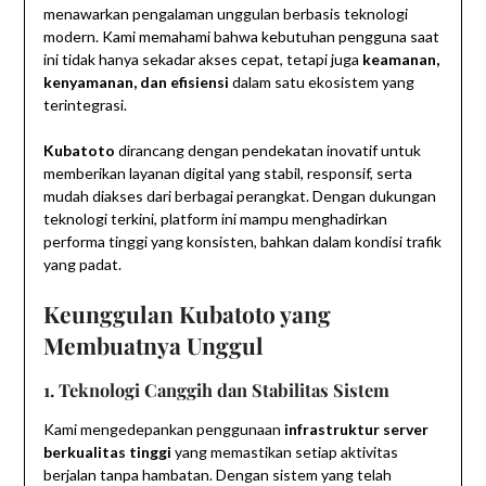
menawarkan pengalaman unggulan berbasis teknologi
modern. Kami memahami bahwa kebutuhan pengguna saat
ini tidak hanya sekadar akses cepat, tetapi juga
keamanan,
kenyamanan, dan efisiensi
dalam satu ekosistem yang
terintegrasi.
Kubatoto
dirancang dengan pendekatan inovatif untuk
memberikan layanan digital yang stabil, responsif, serta
mudah diakses dari berbagai perangkat. Dengan dukungan
teknologi terkini, platform ini mampu menghadirkan
performa tinggi yang konsisten, bahkan dalam kondisi trafik
yang padat.
Keunggulan Kubatoto yang
Membuatnya Unggul
1. Teknologi Canggih dan Stabilitas Sistem
Kami mengedepankan penggunaan
infrastruktur server
berkualitas tinggi
yang memastikan setiap aktivitas
berjalan tanpa hambatan. Dengan sistem yang telah