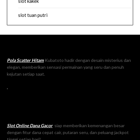
slot kakek
slot tuan putri
Pola Scatter Hitam
Kubatoto hadir dengan desain misterius dan
elegan, memberikan sensasi permainan yang seru dan penuh
kejutan setiap saat.
.
Slot Online Dana Gacor
siap memberikan kemenangan besar
dengan fitur dana cepat cair, putaran seru, dan peluang jackpot
tinggi setiap hari!