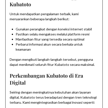
Kubatoto
Untuk mendapatkan pengalaman terbaik, kami
menyarankan beberapa langkah berikut:
Gunakan perangkat dengan koneksi internet stabil
Pastikan selalu mengakses melalui platform resmi
Manfaatkan fitur yang tersedia secara optimal
Perbarui informasi akun secara berkala untuk
keamanan
Dengan mengikuti langkah-langkah tersebut, pengguna
dapat menikmati seluruh fitur Kubatoto secara maksimal.
Perkembangan Kubatoto di Era
Digital
Seiring dengan meningkatnya kebutuhan akan layanan
digital, Kubatoto terus beradaptasi dengan tren teknologi
terbaru. Kami mengintegrasikan berbagai inovasi seperti: