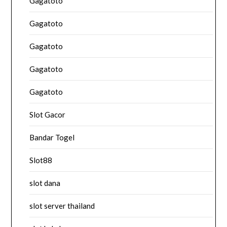
Gagatoto
Gagatoto
Gagatoto
Gagatoto
Gagatoto
Slot Gacor
Bandar Togel
Slot88
slot dana
slot server thailand