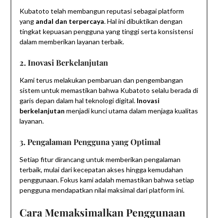
Kubatoto telah membangun reputasi sebagai platform
yang
andal dan terpercaya
. Hal ini dibuktikan dengan
tingkat kepuasan pengguna yang tinggi serta konsistensi
dalam memberikan layanan terbaik.
2. Inovasi Berkelanjutan
Kami terus melakukan pembaruan dan pengembangan
sistem untuk memastikan bahwa Kubatoto selalu berada di
garis depan dalam hal teknologi digital.
Inovasi
berkelanjutan
menjadi kunci utama dalam menjaga kualitas
layanan.
3. Pengalaman Pengguna yang Optimal
Setiap fitur dirancang untuk memberikan pengalaman
terbaik, mulai dari kecepatan akses hingga kemudahan
penggunaan. Fokus kami adalah memastikan bahwa setiap
pengguna mendapatkan nilai maksimal dari platform ini.
Cara Memaksimalkan Penggunaan