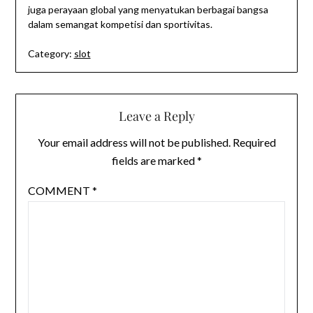
juga perayaan global yang menyatukan berbagai bangsa
dalam semangat kompetisi dan sportivitas.
Category:
slot
Leave a Reply
Your email address will not be published.
Required
fields are marked
*
COMMENT
*