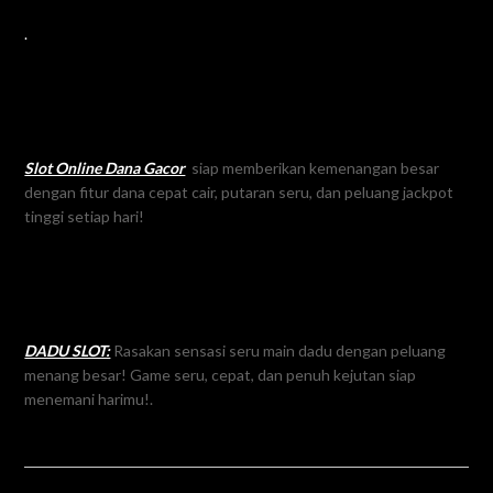
.
Slot Online Dana Gacor
siap memberikan kemenangan besar
dengan fitur dana cepat cair, putaran seru, dan peluang jackpot
tinggi setiap hari!
DADU SLOT:
Rasakan sensasi seru main dadu dengan peluang
menang besar! Game seru, cepat, dan penuh kejutan siap
menemani harimu!.