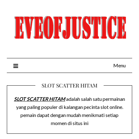
Skip
to
content
Menu
SLOT SCATTER HITAM
SLOT SCATTER HITAM
adalah salah satu permainan
yang paling populer di kalangan pecinta slot online.
pemain dapat dengan mudah menikmati setiap
momen di situs ini