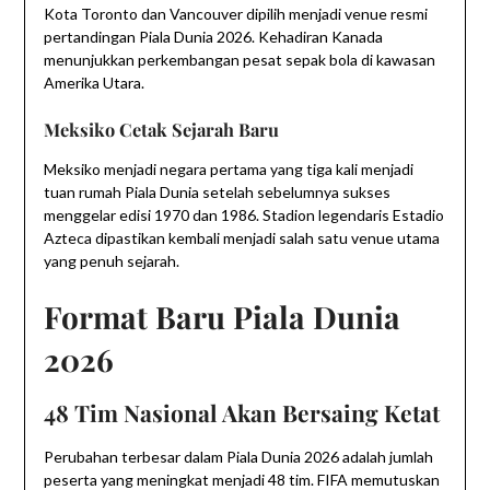
Kota Toronto dan Vancouver dipilih menjadi venue resmi
pertandingan Piala Dunia 2026. Kehadiran Kanada
menunjukkan perkembangan pesat sepak bola di kawasan
Amerika Utara.
Meksiko Cetak Sejarah Baru
Meksiko menjadi negara pertama yang tiga kali menjadi
tuan rumah Piala Dunia setelah sebelumnya sukses
menggelar edisi 1970 dan 1986. Stadion legendaris Estadio
Azteca dipastikan kembali menjadi salah satu venue utama
yang penuh sejarah.
Format Baru Piala Dunia
2026
48 Tim Nasional Akan Bersaing Ketat
Perubahan terbesar dalam Piala Dunia 2026 adalah jumlah
peserta yang meningkat menjadi 48 tim. FIFA memutuskan