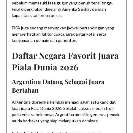
sebelum memasuki fase gugur yang penuh tensi tinggi.
Final diperkirakan digelar di Amerika Serikat dengan
kapasitas stadion terbesar.
FIFA juga sedang menyiapkan jadwal pertandingan yang
memperhatikan faktor cuaca, jarak antar kota, serta
kenyamanan pemain dan penonton.
Daftar Negara Favorit Juara
Piala Dunia 2026
Argentina Datang Sebagai Juara
Bertahan
Argentina diprediksi kembali menjadi salah satu kandidat
kuat juara Piala Dunia 2026. Setelah sukses meraih trofi
pada edisi sebelumnya, Argentina memiliki generasi pemain
muda berbakat yang siap melanjutkan dominasi.