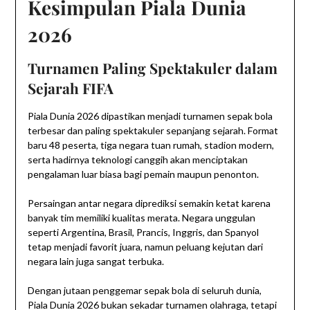
Kesimpulan Piala Dunia
2026
Turnamen Paling Spektakuler dalam
Sejarah FIFA
Piala Dunia 2026 dipastikan menjadi turnamen sepak bola
terbesar dan paling spektakuler sepanjang sejarah. Format
baru 48 peserta, tiga negara tuan rumah, stadion modern,
serta hadirnya teknologi canggih akan menciptakan
pengalaman luar biasa bagi pemain maupun penonton.
Persaingan antar negara diprediksi semakin ketat karena
banyak tim memiliki kualitas merata. Negara unggulan
seperti Argentina, Brasil, Prancis, Inggris, dan Spanyol
tetap menjadi favorit juara, namun peluang kejutan dari
negara lain juga sangat terbuka.
Dengan jutaan penggemar sepak bola di seluruh dunia,
Piala Dunia 2026 bukan sekadar turnamen olahraga, tetapi