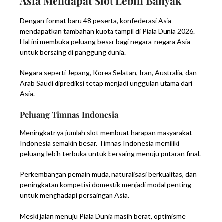
Asia Mendapat Slot Lebih Banyak
Dengan format baru 48 peserta, konfederasi Asia
mendapatkan tambahan kuota tampil di Piala Dunia 2026.
Hal ini membuka peluang besar bagi negara-negara Asia
untuk bersaing di panggung dunia.
Negara seperti Jepang, Korea Selatan, Iran, Australia, dan
Arab Saudi diprediksi tetap menjadi unggulan utama dari
Asia.
Peluang Timnas Indonesia
Meningkatnya jumlah slot membuat harapan masyarakat
Indonesia semakin besar. Timnas Indonesia memiliki
peluang lebih terbuka untuk bersaing menuju putaran final.
Perkembangan pemain muda, naturalisasi berkualitas, dan
peningkatan kompetisi domestik menjadi modal penting
untuk menghadapi persaingan Asia.
Meski jalan menuju Piala Dunia masih berat, optimisme