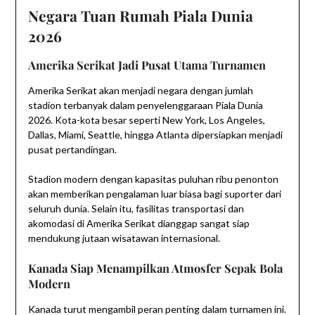
Negara Tuan Rumah Piala Dunia
2026
Amerika Serikat Jadi Pusat Utama Turnamen
Amerika Serikat akan menjadi negara dengan jumlah
stadion terbanyak dalam penyelenggaraan Piala Dunia
2026. Kota-kota besar seperti New York, Los Angeles,
Dallas, Miami, Seattle, hingga Atlanta dipersiapkan menjadi
pusat pertandingan.
Stadion modern dengan kapasitas puluhan ribu penonton
akan memberikan pengalaman luar biasa bagi suporter dari
seluruh dunia. Selain itu, fasilitas transportasi dan
akomodasi di Amerika Serikat dianggap sangat siap
mendukung jutaan wisatawan internasional.
Kanada Siap Menampilkan Atmosfer Sepak Bola
Modern
Kanada turut mengambil peran penting dalam turnamen ini.