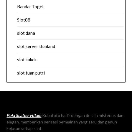
Bandar Togel
Slot88
slot dana
slot server thailand
slot kakek
slot tuan putri
Pola Scatter Hitam
Kubatoto hadir dengan desain misterius dan
elegan, memberikan sensasi permainan yang seru dan penuh
kejutan setiap saat.