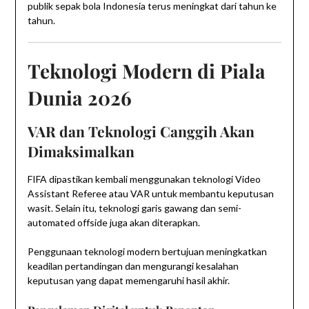
publik sepak bola Indonesia terus meningkat dari tahun ke
tahun.
Teknologi Modern di Piala
Dunia 2026
VAR dan Teknologi Canggih Akan
Dimaksimalkan
FIFA dipastikan kembali menggunakan teknologi Video
Assistant Referee atau VAR untuk membantu keputusan
wasit. Selain itu, teknologi garis gawang dan semi-
automated offside juga akan diterapkan.
Penggunaan teknologi modern bertujuan meningkatkan
keadilan pertandingan dan mengurangi kesalahan
keputusan yang dapat memengaruhi hasil akhir.