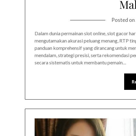
Ma
Posted on
Dalam dunia permainan slot online, slot gacor har
mengutamakan akurasi peluang menang, RTP ting
panduan komprehensif yang dirancang untuk memb
mendalam, strategi presisi, serta rekomendasi per
secara sistematis untuk membantu pemain…
R