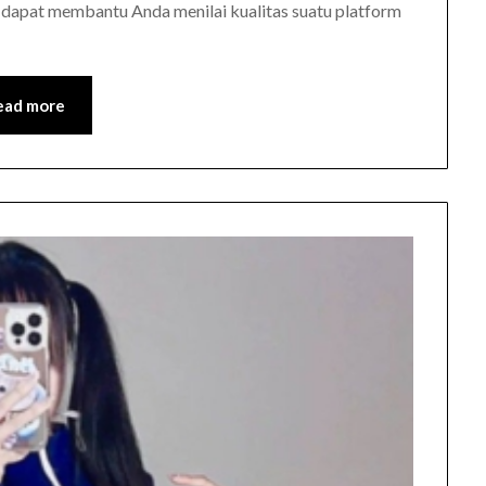
dapat membantu Anda menilai kualitas suatu platform
ead more