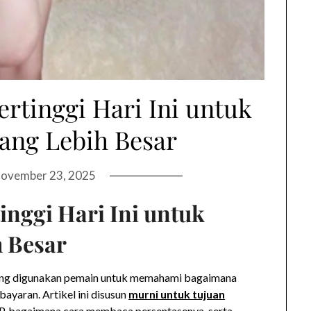
ertinggi Hari Ini untuk
ang Lebih Besar
ovember 23, 2025
inggi Hari Ini untuk
 Besar
ing digunakan pemain untuk memahami bagaimana
bayaran. Artikel ini disusun
murni untuk tujuan
 bagaimana cara membaca persentasenya, serta