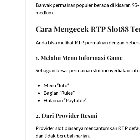
Banyak permainan populer berada di kisaran 95–
medium.
Cara Mengecek RTP Slot88 Ter
Anda bisa melihat RTP permainan dengan bebera
1. Melalui Menu Informasi Game
Sebagian besar permainan slot menyediakan inf
Menu “Info”
Bagian “Rules”
Halaman “Paytable”
2. Dari Provider Resmi
Provider slot biasanya mencantumkan RTP default 
dan tidak berubah harian.