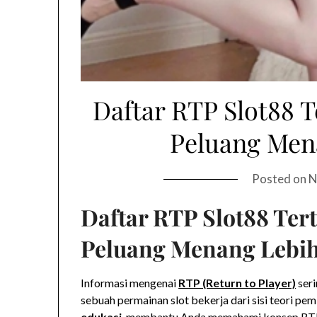
Daftar RTP Slot88 T
Peluang Men
Posted on
N
Daftar RTP Slot88 Tert
Peluang Menang Lebih
Informasi mengenai
RTP (Return to Player)
ser
sebuah permainan slot bekerja dari sisi teori pem
edukasi
, membantu Anda memahami konsep RTP,